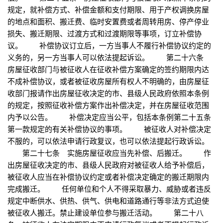
规定，就补偿方式、补偿金额和支付期限、用于产权调换房屋
的地点和面积、搬迁费、临时安置费或者周转用房、停产停业
损失、搬迁期限、过渡方式和过渡期限等事项，订立补偿协
议。 补偿协议订立后，一方当事人不履行补偿协议约定的
义务的，另一方当事人可以依法提起诉讼。 第二十六条
房屋征收部门与被征收人在征收补偿方案确定的签约期限内达
不成补偿协议，或者被征收房屋所有权人不明确的，由房屋征
收部门报请作出房屋征收决定的市、县级人民政府依照本条例
的规定，按照征收补偿方案作出补偿决定，并在房屋征收范围
内予以公告。 补偿决定应当公平，包括本条例第二十五条
第一款规定的有关补偿协议的事项。 被征收人对补偿决定
不服的，可以依法申请行政复议，也可以依法提起行政诉讼。
第二十七条 实施房屋征收应当先补偿、后搬迁。 作
出房屋征收决定的市、县级人民政府对被征收人给予补偿后，
被征收人应当在补偿协议约定或者补偿决定确定的搬迁期限内
完成搬迁。 任何单位和个人不得采取暴力、威胁或者违反
规定中断供水、供热、供气、供电和道路通行等非法方式迫使
被征收人搬迁。禁止建设单位参与搬迁活动。 第二十八