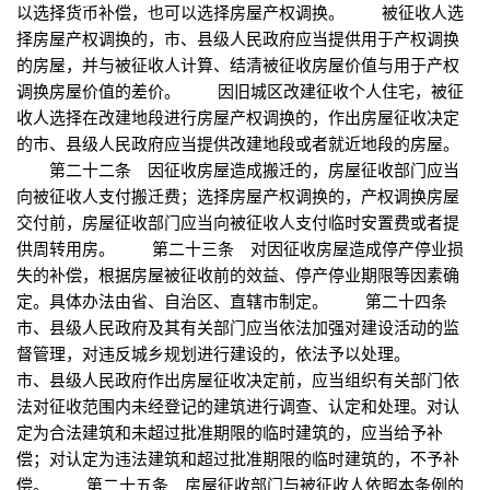
以选择货币补偿，也可以选择房屋产权调换。 被征收人选
择房屋产权调换的，市、县级人民政府应当提供用于产权调换
的房屋，并与被征收人计算、结清被征收房屋价值与用于产权
调换房屋价值的差价。 因旧城区改建征收个人住宅，被征
收人选择在改建地段进行房屋产权调换的，作出房屋征收决定
的市、县级人民政府应当提供改建地段或者就近地段的房屋。
第二十二条 因征收房屋造成搬迁的，房屋征收部门应当
向被征收人支付搬迁费；选择房屋产权调换的，产权调换房屋
交付前，房屋征收部门应当向被征收人支付临时安置费或者提
供周转用房。 第二十三条 对因征收房屋造成停产停业损
失的补偿，根据房屋被征收前的效益、停产停业期限等因素确
定。具体办法由省、自治区、直辖市制定。 第二十四条
市、县级人民政府及其有关部门应当依法加强对建设活动的监
督管理，对违反城乡规划进行建设的，依法予以处理。
市、县级人民政府作出房屋征收决定前，应当组织有关部门依
法对征收范围内未经登记的建筑进行调查、认定和处理。对认
定为合法建筑和未超过批准期限的临时建筑的，应当给予补
偿；对认定为违法建筑和超过批准期限的临时建筑的，不予补
偿。 第二十五条 房屋征收部门与被征收人依照本条例的