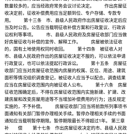
数量较多的，应当经政府常务会议讨论决定。 作出房屋征
收决定前，征收补偿费用应当足额到位、专户存储、专款专
用。 第十三条 市、县级人民政府作出房屋征收决定后应
当及时公告。公告应当载明征收补偿方案和行政复议、行政诉
讼权利等事项。 市、县级人民政府及房屋征收部门应当做
好房屋征收与补偿的宣传、解释工作。 房屋被依法征收
的，国有土地使用权同时收回。 第十四条 被征收人对
市、县级人民政府作出的房屋征收决定不服的，可以依法申请
行政复议，也可以依法提起行政诉讼。 第十五条 房屋征
收部门应当对房屋征收范围内房屋的权属、区位、用途、建筑
面积等情况组织调查登记，被征收人应当予以配合。调查结果
应当在房屋征收范围内向被征收人公布。 第十六条 房屋
征收范围确定后，不得在房屋征收范围内实施新建、扩建、改
建房屋和改变房屋用途等不当增加补偿费用的行为；违反规定
实施的，不予补偿。 房屋征收部门应当将前款所列事项书
面通知有关部门暂停办理相关手续。暂停办理相关手续的书面
通知应当载明暂停期限。暂停期限最长不得超过1年。 第三章
补 偿 第十七条 作出房屋征收决定的市、县级人民政