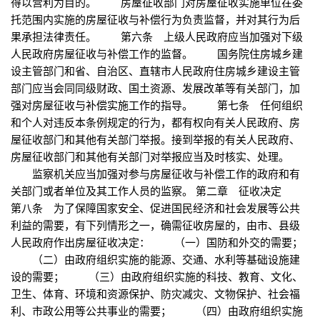
得以营利为目的。 房屋征收部门对房屋征收实施单位在委
托范围内实施的房屋征收与补偿行为负责监督，并对其行为后
果承担法律责任。 第六条 上级人民政府应当加强对下级
人民政府房屋征收与补偿工作的监督。 国务院住房城乡建
设主管部门和省、自治区、直辖市人民政府住房城乡建设主管
部门应当会同同级财政、国土资源、发展改革等有关部门，加
强对房屋征收与补偿实施工作的指导。 第七条 任何组织
和个人对违反本条例规定的行为，都有权向有关人民政府、房
屋征收部门和其他有关部门举报。接到举报的有关人民政府、
房屋征收部门和其他有关部门对举报应当及时核实、处理。
监察机关应当加强对参与房屋征收与补偿工作的政府和有
关部门或者单位及其工作人员的监察。 第二章 征收决定
第八条 为了保障国家安全、促进国民经济和社会发展等公共
利益的需要，有下列情形之一，确需征收房屋的，由市、县级
人民政府作出房屋征收决定： （一）国防和外交的需要；
（二）由政府组织实施的能源、交通、水利等基础设施建
设的需要； （三）由政府组织实施的科技、教育、文化、
卫生、体育、环境和资源保护、防灾减灾、文物保护、社会福
利、市政公用等公共事业的需要； （四）由政府组织实施