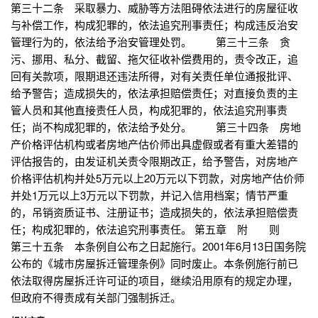
第三十二条 采取暴力、威胁等方法阻碍依法进行的房屋征收
与补偿工作，构成犯罪的，依法追究刑事责任；构成违反治安
管理行为的，依法给予治安管理处罚。 第三十三条 贪
污、挪用、私分、截留、拖欠征收补偿费用的，责令改正，追
回有关款项，限期退还违法所得，对有关责任单位通报批评、
给予警告；造成损失的，依法承担赔偿责任；对直接负责的主
管人员和其他直接责任人员，构成犯罪的，依法追究刑事责
任；尚不构成犯罪的，依法给予处分。 第三十四条 房地
产价格评估机构或者房地产估价师出具虚假或者有重大差错的
评估报告的，由发证机关责令限期改正，给予警告，对房地产
价格评估机构并处5万元以上20万元以下罚款，对房地产估价师
并处1万元以上3万元以下罚款，并记入信用档案；情节严重
的，吊销资质证书、注册证书；造成损失的，依法承担赔偿责
任；构成犯罪的，依法追究刑事责任。 第五章 附 则
第三十五条 本条例自公布之日起施行。2001年6月13日国务院
公布的《城市房屋拆迁管理条例》同时废止。本条例施行前已
依法取得房屋拆迁许可证的项目，继续沿用原有的规定办理，
但政府不得责成有关部门强制拆迁。