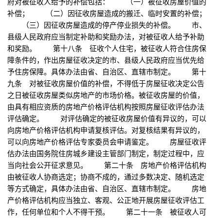
府对被征收人给予的补偿包括： （一）被征收房屋价值的
补偿； （二）因征收房屋造成的搬迁、临时安置的补偿；
（三）因征收房屋造成的停产停业损失的补偿。 市、
县级人民政府应当制定补助和奖励办法，对被征收人给予补助
和奖励。 第十八条 征收个人住宅，被征收人符合住房保
障条件的，作出房屋征收决定的市、县级人民政府应当优先给
予住房保障。具体办法由省、自治区、直辖市制定。 第十
九条 对被征收房屋价值的补偿，不得低于房屋征收决定公告
之日被征收房屋类似房地产的市场价格。被征收房屋的价值，
由具有相应资质的房地产价格评估机构按照房屋征收评估办法
评估确定。 对评估确定的被征收房屋价值有异议的，可以
向房地产价格评估机构申请复核评估。对复核结果有异议的，
可以向房地产价格评估专家委员会申请鉴定。 房屋征收评
估办法由国务院住房城乡建设主管部门制定，制定过程中，应
当向社会公开征求意见。 第二十条 房地产价格评估机构
由被征收人协商选定；协商不成的，通过多数决定、随机选定
等方式确定，具体办法由省、自治区、直辖市制定。 房地
产价格评估机构应当独立、客观、公正地开展房屋征收评估工
作，任何单位和个人不得干预。 第二十一条 被征收人可