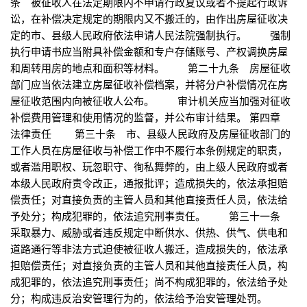
条 被征收人在法定期限内不申请行政复议或者不提起行政诉
讼，在补偿决定规定的期限内又不搬迁的，由作出房屋征收决
定的市、县级人民政府依法申请人民法院强制执行。 强制
执行申请书应当附具补偿金额和专户存储账号、产权调换房屋
和周转用房的地点和面积等材料。 第二十九条 房屋征收
部门应当依法建立房屋征收补偿档案，并将分户补偿情况在房
屋征收范围内向被征收人公布。 审计机关应当加强对征收
补偿费用管理和使用情况的监督，并公布审计结果。 第四章
法律责任 第三十条 市、县级人民政府及房屋征收部门的
工作人员在房屋征收与补偿工作中不履行本条例规定的职责，
或者滥用职权、玩忽职守、徇私舞弊的，由上级人民政府或者
本级人民政府责令改正，通报批评；造成损失的，依法承担赔
偿责任；对直接负责的主管人员和其他直接责任人员，依法给
予处分；构成犯罪的，依法追究刑事责任。 第三十一条
采取暴力、威胁或者违反规定中断供水、供热、供气、供电和
道路通行等非法方式迫使被征收人搬迁，造成损失的，依法承
担赔偿责任；对直接负责的主管人员和其他直接责任人员，构
成犯罪的，依法追究刑事责任；尚不构成犯罪的，依法给予处
分；构成违反治安管理行为的，依法给予治安管理处罚。